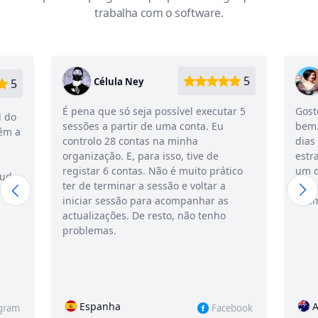
trabalha com o software.
5
Célula Ney
Déb
É pena que só seja possível executar 5
Gosto do p
sessões a partir de uma conta. Eu
bem. Mas o
controlo 28 contas na minha
dias por 
organização. E, para isso, tive de
estranho..
registar 6 contas. Não é muito prático
um dia po
ter de terminar a sessão e voltar a
parece qu
iniciar sessão para acompanhar as
acumulaçã
actualizações. De resto, não tenho
problemas.
Espanha
Austrál
Facebook