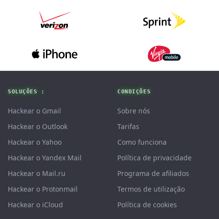
Footer
SOLUÇÕES :
CONDIÇÕES
Hackear o Gmail
Sobre nós
Hackear o Outlook
Tarifas
Hackear o Yahoo
Como funciona
Hackear o Yandex Mail
Política de privacidade
Hackear o Mail.ru
Programa de afiliados
Hackear o Protonmail
Termos de utilização
Hackear o iCloud
Política de cookies